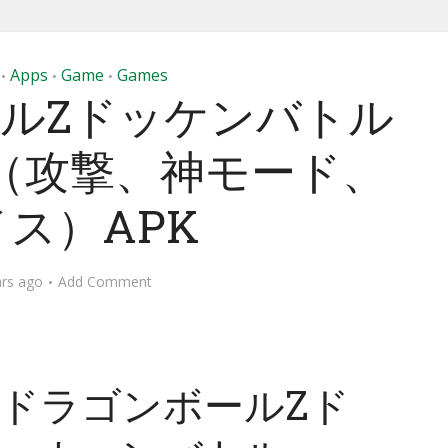
Apps
Game
Games
•
•
•
ルZドッケンバトル
ッド（攻撃、神モード、
ス）APK
ars ago
Add Comment
ドラゴンボールZド