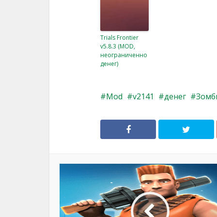
Trials Frontier
v5.8.3 (MOD,
неограниченно
денег)
Mod
v2141
денег
Зомб