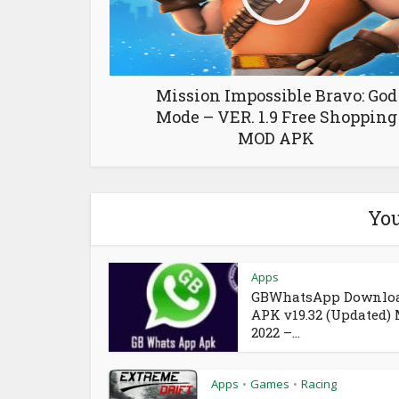
Mission Impossible Bravo: God
Mode – VER. 1.9 Free Shopping
MOD APK
You
Apps
GBWhatsApp Downlo
APK v19.32 (Updated)
2022 –...
Apps
Games
Racing
•
•