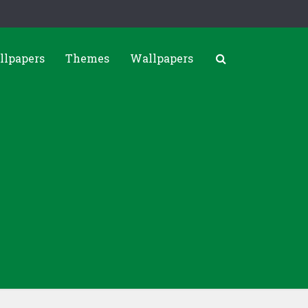
llpapers
Themes
Wallpapers