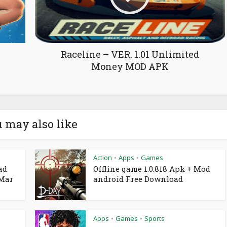
Raceline – VER. 1.01 Unlimited
Money MOD APK
 may also like
Action
Apps
Games
•
•
ad
Offline game 1.0.818 Apk + Mod
 Mar
android Free Download
Apps
Games
Sports
•
•