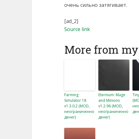
очень сильно затягивает.
[ad_2]
Source link
More from my 
Farming
Eternium: Mage
Tiny
Simulator 18
and Minions
(M
v1.3.0.2 (MOD,
v1.2.96 (MOD,
не
неограниченно
неограниченно
ден
денег)
денег)