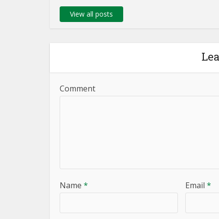
View all posts
Le
Comment
Name
*
Email
*