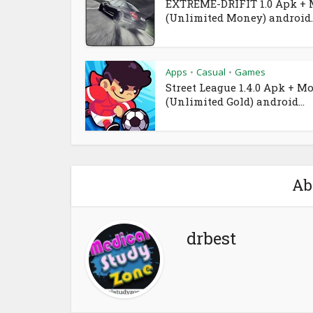
EXTREME-DRIFIT 1.0 Apk +
(Unlimited Money) android..
Apps
Casual
Games
•
•
Street League 1.4.0 Apk + M
(Unlimited Gold) android...
Ab
drbest