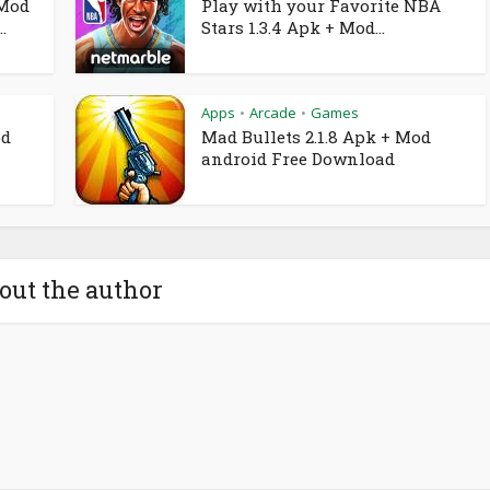
 Mod
Play with your Favorite NBA
.
Stars 1.3.4 Apk + Mod...
Apps
Arcade
Games
•
•
od
Mad Bullets 2.1.8 Apk + Mod
android Free Download
out the author